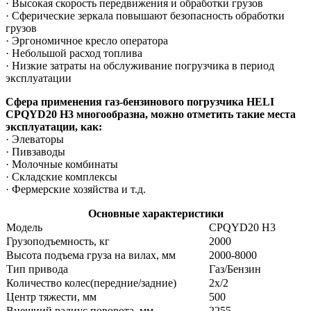
· Высокая скорость передвижения и обработки грузов
· Сферические зеркала повышают безопасность обработки
грузов
· Эргономичное кресло оператора
· Небольшой расход топлива
· Низкие затраты на обслуживание погрузчика в период
эксплуатации
Сфера применения газ-бензинового погрузчика HELI
CPQYD20
H3
многообразна, можно отметить такие места
эксплуатации, как:
· Элеваторы
· Пивзаводы
· Молочные комбинаты
· Складские комплексы
· Фермерские хозяйства и т.д.
Основные характеристики
Модель
CPQYD20 H3
Грузоподъемность, кг
2000
Высота подъема груза на вилах, мм
2000-8000
Тип привода
Газ/Бензин
Количество колес(передние/задние)
2x/2
Центр тяжести, мм
500
Внешний радиус поворота, мм
2255