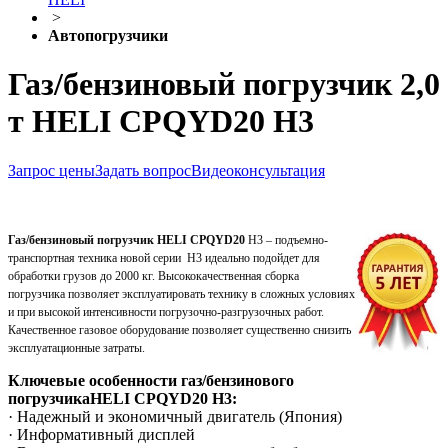
>
Автопогрузчики
Газ/бензиновый погрузчик 2,0
т HELI CPQYD20 H3
Запрос цены
Задать вопрос
Видеоконсультация
Газ/бензиновый погрузчик
HELI
CPQYD
20
H3 – подъемно-
транспортная техника новой серии H3 идеально подойдет для
обработки грузов до 2000 кг. Высококачественная сборка
погрузчика позволяет эксплуатировать технику в сложных условиях
и при высокой интенсивности погрузочно-разгрузочных работ.
Качественное газовое оборудование позволяет существенно снизить
эксплуатационные затраты.
Ключевые особенности газ/бензинового
погрузчика
HELI
CPQYD
20
H3:
· Надежный и экономичный двигатель (Япония)
· Информативный дисплей