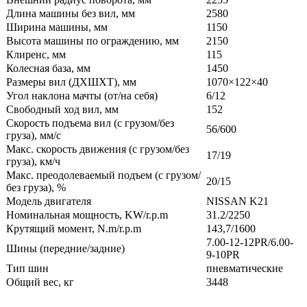
Длина машины без вил, мм
2580
Ширина машины, мм
1150
Высота машины по ограждению, мм
2150
Клиренс, мм
115
Колесная база, мм
1450
Размеры вил (ДXШXТ), мм
1070×122×40
Угол наклона мачты (от/на себя)
6/12
Свободный ход вил, мм
152
Скорость подъема вил (с грузом/без
56/600
груза), мм/с
Макс. скорость движения (с грузом/без
17/19
груза), км/ч
Макс. преодолеваемый подъем (с грузом/
20/15
без груза), %
Модель двигателя
NISSAN K21
Номинальная мощность, KW/r.p.m
31.2/2250
Крутящий момент, N.m/r.p.m
143,7/1600
7.00-12-12PR/6.00-
Шины (передние/задние)
9-10PR
Тип шин
пневматические
Общий вес, кг
3448