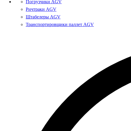
Погрузчики AGV
Ричтраки AGV
Штабелеры AGV
Транспортировщики паллет AGV