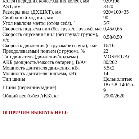
Колея (передних колес/задних колес), мм
920/198
AST, мм
3320
Размеры вил (ДXШXТ), мм
920×100×35
Свободный ход вил, мм
90
Угол наклона мачты (от/на себя), ˚
5/7
Скорость подъема вил (без груза/с грузом), м/с
0,45/0,65
Скорость опускания вил (без груза/с грузом),
0,58/0,50
м/с
Скорость движения (с грузом/без груза), км/ч
16/16
Преодолеваемый подъем (с грузом), %
22
Тип двигателя (движения/подъема)
MOSFET/AC
АКБ (мощность/емкость батареи), В/Ач
80/202
Мощность двигателя движения, кВт
5.5x2
Мощность двигателя подъёма, кВт
14
Тип шины
Цельнолитые
18x7-8 |140/55-
Шины (передние/задние)
9
Общий вес (с/без АКБ), кг
2900/2620
10 ПРИЧИН ВЫБРАТЬ HELI: