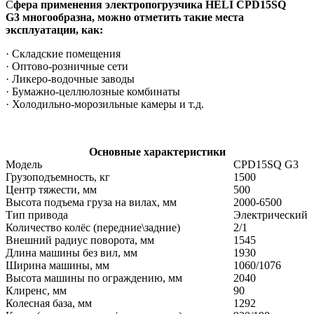
С
фера применения электропогрузчика HELI
CPD15SQ
G3
многообразна, можно отметить такие места
эксплуатации, как:
· Складские помещения
· Оптово-розничные сети
· Ликеро-водочные заводы
· Бумажно-целлюлозные комбинаты
· Холодильно-морозильные камеры и т.д.
Основные характеристики
Модель
CPD15SQ G3
Грузоподъемность, кг
1500
Центр тяжести, мм
500
Высота подъема груза на вилах, мм
2000-6500
Тип привода
Электрический
Количество колёс (передние\задние)
2/1
Внешний радиус поворота, мм
1545
Длина машины без вил, мм
1930
Ширина машины, мм
1060/1076
Высота машины по ограждению, мм
2040
Клиренс, мм
90
Колесная база, мм
1292