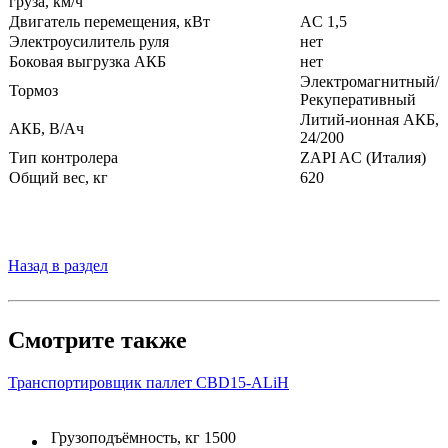
груза, км/ч
Двигатель перемещения, кВт
AC 1,5
Электроусилитель руля
нет
Боковая выгрузка АКБ
нет
Электромагнитный/
Тормоз
Рекуперативный
Литий-ионная АКБ,
АКБ, В/Ач
24/200
Тип контролера
ZAPI AC (Италия)
Общий вес, кг
620
Назад в раздел
Смотрите также
Транспортировщик паллет CBD15-ALiH
Грузоподъёмность, кг
1500