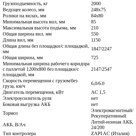
Грузоподъемность, кг
2000
Ведущее колесо, мм
248х75
Ролики на вилах, мм
84х80
Минимальная высота вил, мм
85
Максимальная высота подъема, мм
210
Общая ширина вил, мм
550
Длина вил, мм
1150
Общая длина без площадки/с площадкой,
1847/2247
мм
Общая ширина, мм
725
Минимальная ширина рабочего коридора
с паллетой 1200х800 без площадки/с
2147/2547
площадкой, мм
Скорость перемещения с грузом/без
6,0/6.0
груза, км/ч
Двигатель перемещения, кВт
AC 1,5
Электроусилитель руля
нет
Боковая выгрузка АКБ
нет
Электромагнитный/
Тормоз
Рекуперативный
Литий-ионная АКБ,
АКБ, В/Ач
24/200
Тип контролера
ZAPI AC (Италия)