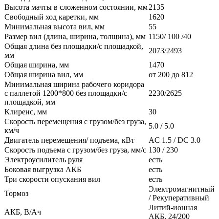
Высота мачты в сложенном состоянии, мм
2135
Свободный ход каретки, мм
1620
Минимальная высота вил, мм
55
Размер вил (длина, ширина, толщина), мм
1150/ 100 /40
Общая длина без площадки/с площадкой,
2073/2493
мм
Общая ширина, мм
1470
Общая ширина вил, мм
от 200 до 812
Минимальная ширина рабочего коридора
с паллетой 1200*800 без площадки/с
2230/2625
площадкой, мм
Клиренс, мм
30
Скорость перемещения с грузом/без груза,
5.0 / 5.0
км/ч
Двигатель перемещения/ подъема, кВт
AC 1.5 / DC 3.0
Скорость подъема с грузом/без груза, мм/с
130 / 230
Электроусилитель руля
есть
Боковая выгрузка АКБ
есть
Три скорости опускания вил
есть
Электромагнитный
Тормоз
/ Рекуперативный
Литий-ионная
АКБ, В/Ач
АКБ, 24/200