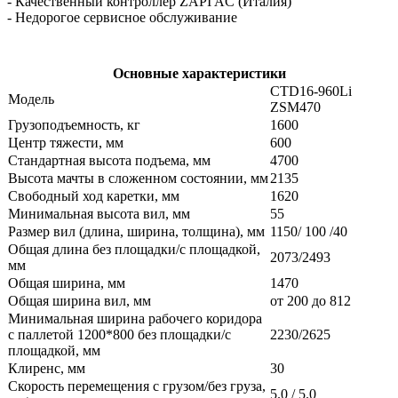
- Качественный контроллер ZAPI AC (Италия)
- Недорогое сервисное обслуживание
Основные характеристики
CTD16-960Li
Модель
ZSM470
Грузоподъемность, кг
1600
Центр тяжести, мм
600
Стандартная высота подъема, мм
4700
Высота мачты в сложенном состоянии, мм
2135
Свободный ход каретки, мм
1620
Минимальная высота вил, мм
55
Размер вил (длина, ширина, толщина), мм
1150/ 100 /40
Общая длина без площадки/с площадкой,
2073/2493
мм
Общая ширина, мм
1470
Общая ширина вил, мм
от 200 до 812
Минимальная ширина рабочего коридора
с паллетой 1200*800 без площадки/с
2230/2625
площадкой, мм
Клиренс, мм
30
Скорость перемещения с грузом/без груза,
5.0 / 5.0