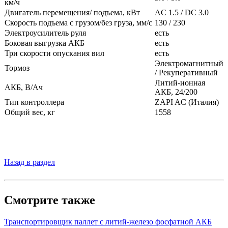
км/ч
Двигатель перемещения/ подъема, кВт
AC 1.5 / DC 3.0
Скорость подъема с грузом/без груза, мм/с
130 / 230
Электроусилитель руля
есть
Боковая выгрузка АКБ
есть
Три скорости опускания вил
есть
Электромагнитный
Тормоз
/ Рекуперативный
Литий-ионная
АКБ, В/Ач
АКБ, 24/200
Тип контроллера
ZAPI AC (Италия)
Общий вес, кг
1558
Назад в раздел
Смотрите также
Транспортировщик паллет с литий-железо фосфатной АКБ