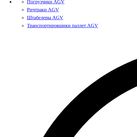
Погрузчики AGV
Ричтраки AGV
Штабелеры AGV
Транспортировщики паллет AGV