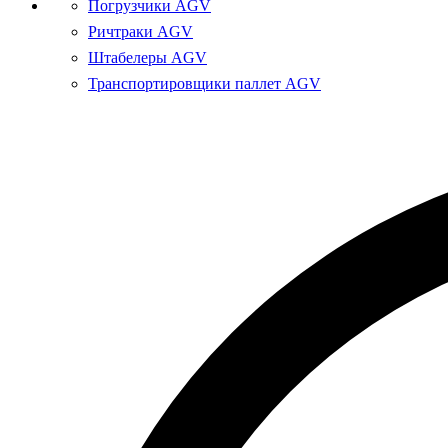
Погрузчики AGV
Ричтраки AGV
Штабелеры AGV
Транспортировщики паллет AGV