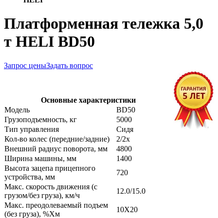
Платформенная тележка 5,0
т HELI BD50
Запрос цены
Задать вопрос
Основные характеристики
Модель
BD50
Грузоподъемность, кг
5000
Тип управления
Сидя
Кол-во колес (передние/задние)
2/2x
Внешний радиус поворота, мм
4800
Ширина машины, мм
1400
Высота зацепа прицепного
720
устройства, мм
Макс. скорость движения (с
12.0/15.0
грузом/без груза), км/ч
Макс. преодолеваемый подъем
10Х20
(без груза), %Хм