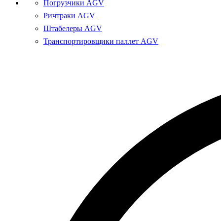
Погрузчики AGV
Ричтраки AGV
Штабелеры AGV
Транспортировщики паллет AGV