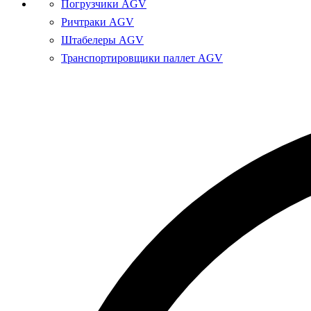
Погрузчики AGV
Ричтраки AGV
Штабелеры AGV
Транспортировщики паллет AGV