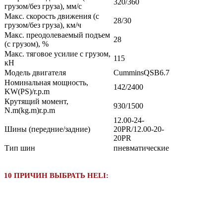
320/360
грузом/без груза), мм/с
Макс. скорость движения (с
28/30
грузом/без груза), км/ч
Макс. преодолеваемый подъем
28
(с грузом), %
Макс. тяговое усилие с грузом,
115
кН
Модель двигателя
CumminsQSB6.7
Номинальная мощность,
142/2400
KW(PS)/r.p.m
Крутящий момент,
930/1500
N.m(kg.m)r.p.m
12.00-24-
Шины (передние/задние)
20PR/12.00-20-
20PR
Тип шин
пневматические
10 ПРИЧИН ВЫБРАТЬ HELI: