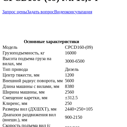
Запрос цены
Задать вопрос
Видеоконсультация
Основные характеристики
Модель
CPCD160-(09)
Грузоподъемность, кг
16000
Высота подъема груза на
3000-6500
вилах, мм
Тип привода
Дизель
Центр тяжести, мм
1200
Внешний радиус поворота, мм
5600
Длина машины с вилами, мм
8380
Ширина машины, мм
2560
Смещение каретки, мм
±312.5
Клиренс, мм
250
Размеры вил (ДXШXТ), мм
2440×250×105
Диапазон раздвижения вил
900-2150
(внешн.), мм
Скорость подъема вил (с