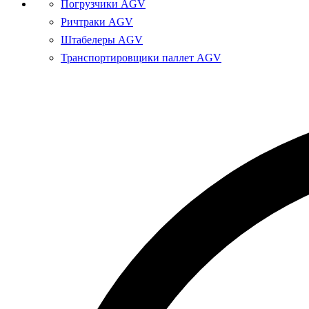
Погрузчики AGV
Ричтраки AGV
Штабелеры AGV
Транспортировщики паллет AGV