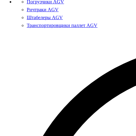
Погрузчики AGV
Ричтраки AGV
Штабелеры AGV
Транспортировщики паллет AGV