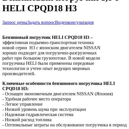
HELI CPQD18 H3
Запрос цены
Задать вопрос
Видеоконсультация
Бензиновый погрузчик
HELI
CPQD
18
H3
–
эффективная подъемно-транспортная техника
новой серии H3 с японским двигателем NISSAN
хорошо подходит для погрузочно-разгрузочных
работ при большом грузопотоке. В новой модели
погрузчика HELI были применены передовые
технологии и учтен опыт ведущих мировых
производителей.
Ключевые особенности бензинового погрузчика HELI
CPQD18
H3
:
- Оснащен экономичным двигателем NISSAN (Япония)
- Удобная рабочее место оператора
- Легкое управление
- Низкий уровень шума при эксплуатации
- Надежная гидравлическая система
- Низкий расход топлива
- Оптимальные затраты на обслуживание погрузчика в период