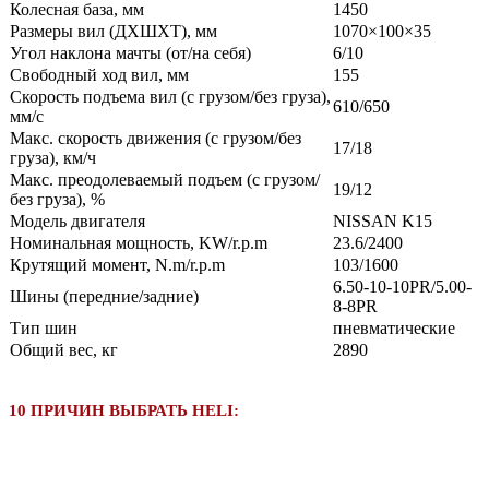
Колесная база, мм
1450
Размеры вил (ДXШXТ), мм
1070×100×35
Угол наклона мачты (от/на себя)
6/10
Свободный ход вил, мм
155
Скорость подъема вил (с грузом/без груза),
610/650
мм/с
Макс. скорость движения (с грузом/без
17/18
груза), км/ч
Макс. преодолеваемый подъем (с грузом/
19/12
без груза), %
Модель двигателя
NISSAN K15
Номинальная мощность, KW/r.p.m
23.6/2400
Крутящий момент, N.m/r.p.m
103/1600
6.50-10-10PR/5.00-
Шины (передние/задние)
8-8PR
Тип шин
пневматические
Общий вес, кг
2890
10 ПРИЧИН ВЫБРАТЬ HELI: