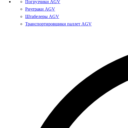
Погрузчики AGV
Ричтраки AGV
Штабелеры AGV
Транспортировщики паллет AGV