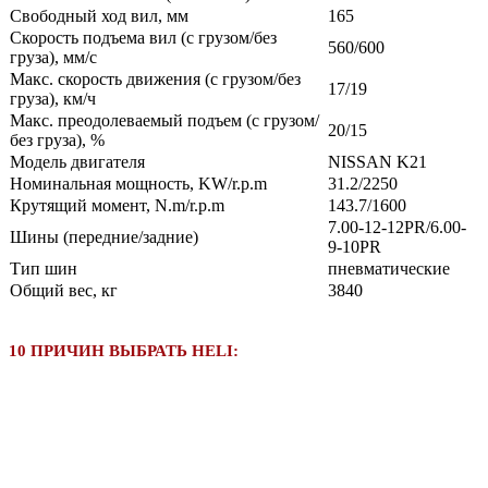
Свободный ход вил, мм
165
Скорость подъема вил (с грузом/без
560/600
груза), мм/с
Макс. скорость движения (с грузом/без
17/19
груза), км/ч
Макс. преодолеваемый подъем (с грузом/
20/15
без груза), %
Модель двигателя
NISSAN K21
Номинальная мощность, KW/r.p.m
31.2/2250
Крутящий момент, N.m/r.p.m
143.7/1600
7.00-12-12PR/6.00-
Шины (передние/задние)
9-10PR
Тип шин
пневматические
Общий вес, кг
3840
10 ПРИЧИН ВЫБРАТЬ HELI: