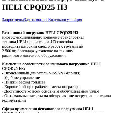
HELI CPQD25 H3
Запрос цены
Задать вопрос
Видеоконсультация
Бензиновый погрузчик
HELI
CPQD
25
H3
–
многофункциональная подъемно-транспортная
техника HELI новой серии H3 способна
проводить широкий спектр работ с грузами до
2 500 кг, благодаря установке на технику
различного навесного оборудования.
Ключевые особенности бензинового погрузчика HELI
CPQD25
H3
:
- Экономичный двигатель NISSAN (Япония)
- Удобное управление
- Низкий расход топлива
- Хороший обзор с рабочего места оператора
- Доступность ко всем основным обслуживаемым узлам
- Оптимальные затраты на обслуживание погрузчика в период
эксплуатации
Сфера применения бензинового погрузчика HELI