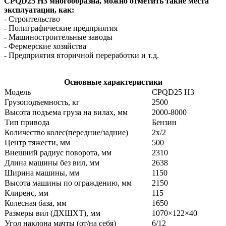
CPQD25
H3
многообразна, можно отметить такие места
эксплуатации, как:
- Строительство
- Полиграфические предприятия
- Машиностроительные заводы
- Фермерские хозяйства
- Предприятия вторичной переработки и т.д.
Основные характеристики
Модель
CPQD25 H3
Грузоподъемность, кг
2500
Высота подъема груза на вилах, мм
2000-8000
Тип привода
Бензин
Количество колес(передние/задние)
2x/2
Центр тяжести, мм
500
Внешний радиус поворота, мм
2310
Длина машины без вил, мм
2638
Ширина машины, мм
1150
Высота машины по ограждению, мм
2150
Клиренс, мм
115
Колесная база, мм
1650
Размеры вил (ДXШXТ), мм
1070×122×40
Угол наклона мачты (от/на себя)
6/12