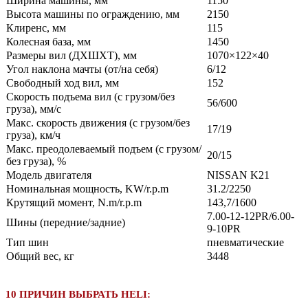
Ширина машины, мм
1150
Высота машины по ограждению, мм
2150
Клиренс, мм
115
Колесная база, мм
1450
Размеры вил (ДXШXТ), мм
1070×122×40
Угол наклона мачты (от/на себя)
6/12
Свободный ход вил, мм
152
Скорость подъема вил (с грузом/без
56/600
груза), мм/с
Макс. скорость движения (с грузом/без
17/19
груза), км/ч
Макс. преодолеваемый подъем (с грузом/
20/15
без груза), %
Модель двигателя
NISSAN K21
Номинальная мощность, KW/r.p.m
31.2/2250
Крутящий момент, N.m/r.p.m
143,7/1600
7.00-12-12PR/6.00-
Шины (передние/задние)
9-10PR
Тип шин
пневматические
Общий вес, кг
3448
10 ПРИЧИН ВЫБРАТЬ HELI: